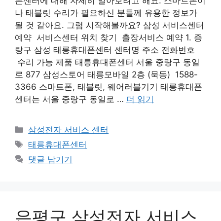
폰센터에 대해 자세히 알아보려고 해요. 스마트폰이
나 태블릿 수리가 필요하신 분들께 유용한 정보가
될 것 같아요. 그럼 시작해볼까요? 삼성 서비스센터
예약 서비스센터 위치 찾기 출장서비스 예약 1. 증
랑구 삼성 태릉휴대폰센터 센터명 주소 전화번호
수리 가능 제품 태릉휴대폰센터 서울 중랑구 동일
로 877 삼성스토어 태릉모바일 2층 (묵동) 1588-
3366 스마트폰, 태블릿, 웨어러블기기 태릉휴대폰
센터는 서울 중랑구 동일로 …
더 읽기
카
삼성전자 서비스 센터
테
태
태릉휴대폰센터
고
그
댓글 남기기
리
은평구 삼성전자 서비스