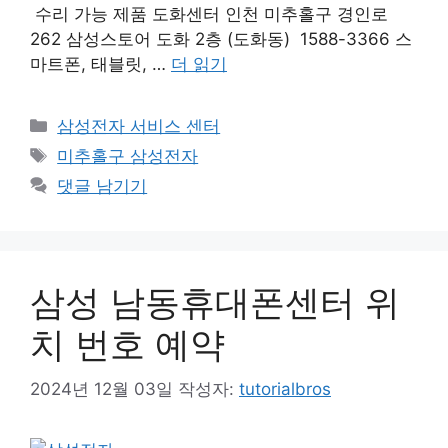
수리 가능 제품 도화센터 인천 미추홀구 경인로
262 삼성스토어 도화 2층 (도화동) 1588-3366 스
마트폰, 태블릿, …
더 읽기
카
삼성전자 서비스 센터
테
태
미추홀구 삼성전자
고
그
댓글 남기기
리
삼성 남동휴대폰센터 위
치 번호 예약
2024년 12월 03일
작성자:
tutorialbros