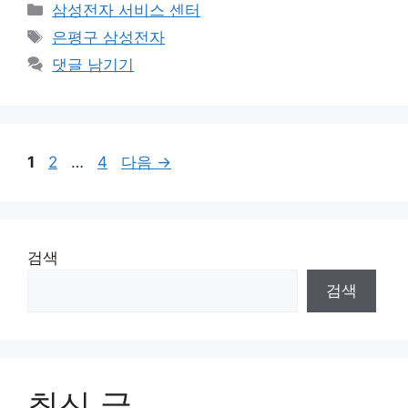
카
삼성전자 서비스 센터
테
태
은평구 삼성전자
고
그
댓글 남기기
리
페
페
페
1
2
…
4
다음
→
이
이
이
지
지
지
검색
검색
최신 글