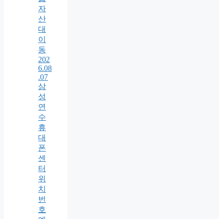
자
산
대
이
동
202
6.08
.07
삼
성
연
수
휴
대
폰
센
터
위
치
번
호