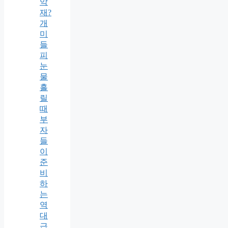
악
재?
개
미
들
피
눈
물
흘
릴
때
부
자
들
이
준
비
하
는
역
대
급