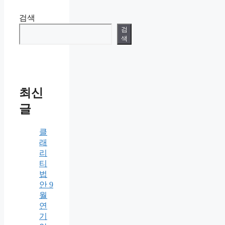
검색
검
색
최신
글
클
래
리
티
법
안 9
월
연
기