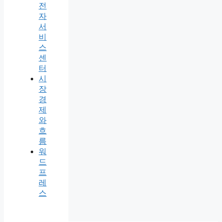
전
자
서
비
스
센
터
시
장
경
제
와
흐
름
워
드
프
레
스