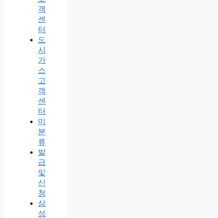
객
센
터
도
시
가
스
고
객
센
터
미
분
류
발
급
및
신
청
삼
성