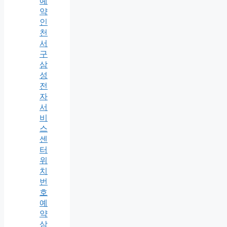
예
약
인
천
서
구
삼
성
전
자
서
비
스
센
터
위
치
번
호
예
약
삼