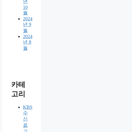
년
10
월
2024
년 9
월
2024
년 8
월
카테
고리
KBS
수
신
료
고