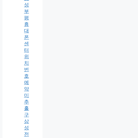
성
부
평
휴
대
폰
센
터
위
치
번
호
예
약
미
추
홀
구
삼
성
전