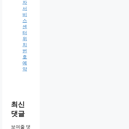
자
서
비
스
센
터
위
치
번
호
예
약
최신
댓글
보여줄 댓