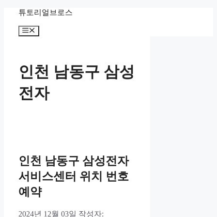
컨
튜토리얼브로스
텐
메
츠
뉴
로
건
너
인천 남동구 삼성
뛰
기
전자
인천 남동구 삼성전자
서비스센터 위치 번호
예약
2024년 12월 03일
작성자: